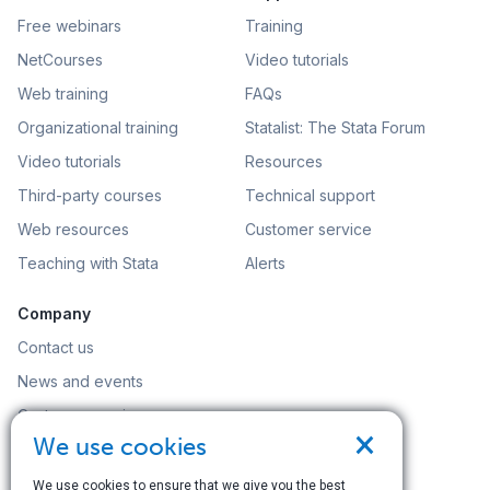
Free webinars
Training
NetCourses
Video tutorials
Web training
FAQs
Organizational training
Statalist: The Stata Forum
Video tutorials
Resources
Third-party courses
Technical support
Web resources
Customer service
Teaching with Stata
Alerts
Company
Contact us
News and events
Customer service
×
We use cookies
Careers
Search
We use cookies to ensure that we give you the best