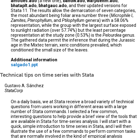
amodes.ado
(a new one),
bandw.ado
,
warpdenm.ado
,
bhataplt.ado
,
bhatgauc.ado
, and their updated versions for
Stata 11. The results allow the demarcation of seven categories,
the most abundant being foliar area number three (
Microphile I
,
Zamites
,
Pterophyllum
, and
Ptilophyllum
genera) with a 58.06%
representation, while the group with the largest surface exposed
to sunlight radiation (over 57.74%) but the least percentage
representation at the study zone (0.53%) is the
Pelourdea
genus.
The gathered data permit the inference that during the Jurassic
age in the Mixtec terrain, xeric conditions prevailed, which
conditioned the small size of the leaves.
Additional information
salgado1.ppt
Technical tips on time series with Stata
Gustavo A. Sánchez
StataCorp
On a daily basis, we at Stata receive a broad variety of technical
questions from users working in different areas with a large
number of Stata commands. I selected a few common,
interesting questions to help provide a brief view of the tools that
are available in Stata for time-series analysis. I will start with a
quick, simple introduction to time series in Stata, and I will then
illustrate the use of a few commands to perform common tasks
that are normally involved in the kind of empirical analysis