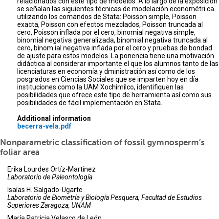
relacionados con este tipo de modelos. A lo largo de la exposición
se señalan las siguientes técnicas de modelación econométri ca
utilizando los comandos de Stata: Poisson simple, Poisson
exacta, Poisson con efectos mezclados, Poisson truncada al
cero, Poisson inflada por el cero, binomial negativa simple,
binomial negativa generalizada, binomial negativa truncada al
cero, binom ial negativa inflada por el cero y pruebas de bondad
de ajuste para estos modelos. La ponencia tiene una motivación
didáctica al considerar importante el que los alumnos tanto de las
licenciaturas en economía y dministración así como de los
posgrados en Ciencias Sociales que se imparten hoy en día
instituciones como la UAM Xochimilco, identifiquen las
posibilidades que ofrece este tipo de herramienta así como sus
posibilidades de fácil implementación en Stata.
Additional information
becerra-vela.pdf
Nonparametric classification of fossil gymnosperm’s
foliar area
Erika Lourdes Ortíz-Martínez
Laboratorio de Paleontología
Isaías H. Salgado-Ugarte
Laboratorio de Biometría y Biología Pesquera, Facultad de Estudios
Superiores Zaragoza, UNAM
María Patricia Velasco de León