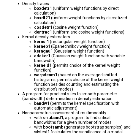
Density traces
boxdetr1
(uniform weight functions by direct
calculation)
boxdt21
(uniform weight functions by discretized
calculation)
cosdetr1
(cosine weight function)
dentrac1
(uniform and cosine weight functions)
Kernal density estimators
kernsi1
(rectangular weight function)
kernep1
(Epanechnikov weight function)
kerngau1
(Gaussian weight function)
adaker1
(Gaussian weight function with variable
bandwidth)
kerneld1
(permits choice of the kernel weight
function)
warpdenm1
(based on the averaged shifted
histograms; permits choice of the kernel weight
function besides counting and estimating the
distribution’s modes)
A program for practical rules to smooth parameter
(bandwidth) determination in density estimation
bandw1
(permits the kernel specification with
automatic adjustment)
Nonparametric assessment of multimodality
with
critiband1
, a program to find critical
bandwidths for a given number of modes
with
bootsamb
(generates bootstrap samples) and
silvtest1 (calculates the significance of a modal