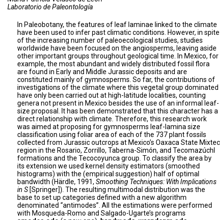
Laboratorio de Paleontología
In Paleobotany, the features of leaf laminae linked to the climate
have been used to infer past climatic conditions. However, in spite
of the increasing number of paleoecological studies, studies
worldwide have been focused on the angiosperms, leaving aside
other important groups throughout geological time. In Mexico, for
example, the most abundant and widely distributed fossil flora
are found in Early and Middle Jurassic deposits and are
constituted mainly of gymnosperms. So far, the contributions of
investigations of the climate where this vegetal group dominated
have only been carried out at high-latitude localities, counting
genera not present in Mexico besides the use of an informal leaf-
size proposal. It has been demonstrated that this character has a
direct relationship with climate. Therefore, this research work
was aimed at proposing for gymnosperms leaf-lamina size
classification using foliar area of each of the 737 plant fossils
collected from Jurassic outcrops at Mexico’s Oaxaca State Mixtec
region in the Rosario, Zorrillo, Taberna-Simón, and Tecomazúchl
formations and the Tecocoyunca group. To classify the area by
its extension we used kernel density estimators (smoothed
histograms) with the (empirical suggestion) half of optimal
bandwidth (Härdle, 1991,
Smoothing Techniques: With Implications
in S
[Springer]). The resulting multimodal distribution was the
base to set up categories defined with a new algorithm
denominated “antimodes”. All the estimations were performed
with Mosqueda-Romo and Salgado-Ugarte’s programs