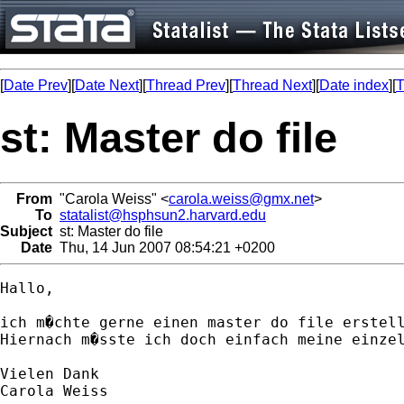
[
Date Prev
][
Date Next
][
Thread Prev
][
Thread Next
][
Date index
][
T
st: Master do file
From
"Carola Weiss" <
carola.weiss@gmx.net
>
To
statalist@hsphsun2.harvard.edu
Subject
st: Master do file
Date
Thu, 14 Jun 2007 08:54:21 +0200
Hallo,

ich m�chte gerne einen master do file erstell
Hiernach m�sste ich doch einfach meine einze
Vielen Dank 

Carola Weiss
