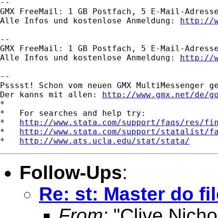
-- 

GMX FreeMail: 1 GB Postfach, 5 E-Mail-Adresse
Alle Infos und kostenlose Anmeldung: 
http://
-- 

GMX FreeMail: 1 GB Postfach, 5 E-Mail-Adresse
Alle Infos und kostenlose Anmeldung: 
http://
-- 

Psssst! Schon vom neuen GMX MultiMessenger ge
Der kanns mit allen: 
http://www.gmx.net/de/g
*

*   For searches and help try:

*   
http://www.stata.com/support/faqs/res/fi
*   
http://www.stata.com/support/statalist/f
*   
http://www.ats.ucla.edu/stat/stata/
Follow-Ups
:
Re: st: Master do fi
From:
"Clive Nicho