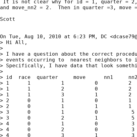
 It is not clear why for id = 1, quarter = 2,
and move_nn2 = 2.  Then in quarter =3, move =
Scott

On Tue, Aug 10, 2010 at 6:23 PM, DC <
dcase79
> Hi All,

>

> I have a question about the correct procedu
> events occurring to  nearest neighbors to i
> Specifically, I have data that look somethi
>

> id  race  quarter     move      nn1     nn2
> 1      1          1          0          2  
> 1      1          2          0          2  
> 1      1          3          1          2  
> 2      0          1          0          1  
> 2      0          1          1          1  
> 3      0          1          0           5 
> 3      0          2          1           5 
> 4      0          1          0           3 
> 4      0          2          0           3 
> 4      0          3          1           3 