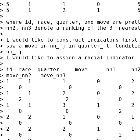
> 5      1          1          0            5
> 5      1          2          1            5
>

> where id, race, quarter, and move are prett
> nn2, nn3 denote a ranking of the 3  nearest
>

> I would like to construct indicators first 
> saw a move in nn_ j in quarter_ t. Conditio
> nn_ j

> I would like to assign a racial indicator. 
>

> id  race  quarter     move      nn1     nn2
> move_nn2   move_nn3

> 1      1          1          0          2  
>     0               0               0

> 1      1          2          0          2  
>     2              2                0

> 1      1          3          1          2  
>     0              0                2

> 2      2          1          0          1  
>     0               0               0

> 2      2          2          1          1  
>     0               0               2
