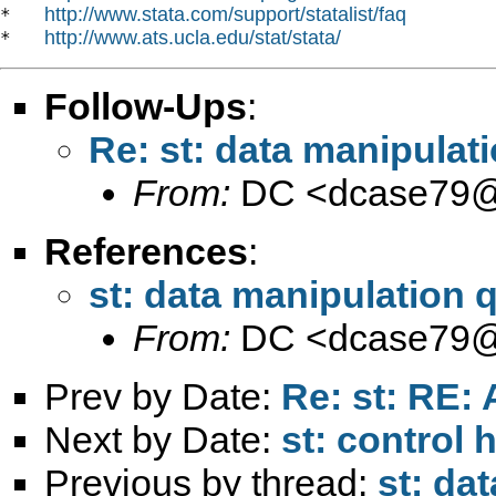
http://www.stata.com/support/statalist/faq
*   
http://www.ats.ucla.edu/stat/stata/
*   
Follow-Ups
:
Re: st: data manipulat
From:
DC <
dcase79@
References
:
st: data manipulation 
From:
DC <
dcase79@
Prev by Date:
Re: st: RE: 
Next by Date:
st: control 
Previous by thread:
st: da