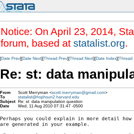
Notice: On April 23, 2014, Sta
forum, based at
statalist.org
.
[
Date Prev
][
Date Next
][
Thread Prev
][
Thread Next
][
Date Index
][
Thread 
Re: st: data manipul
From
Scott Merryman <
scott.merryman@gmail.com
>
To
statalist@hsphsun2.harvard.edu
Subject
Re: st: data manipulation question
Date
Wed, 11 Aug 2010 07:31:47 -0500
Perhaps you could explain in more detail how 
are generated in your example.
