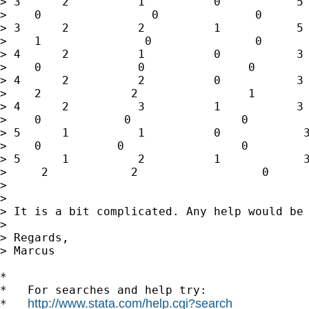
> 3      2          1          0           5 
>    0                0              0

> 3      2          2          1           5 
>    1               0               0

> 4      2          1          0           3 
>    0              0               0

> 4      2          2          0           3 
>    2             2                1

> 4      2          3          1           3 
>    0            0                0

> 5      1          1          0            3
>    0           0                 0

> 5      1          2          1            3
>     2            2                  0

>

>

> It is a bit complicated. Any help would be 
>

> Regards,

> Marcus

*

*   For searches and help try:

http://www.stata.com/help.cgi?search
*   