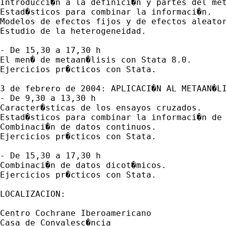
Introducci�n a la definici�n y partes del met
Estad�sticos para combinar la informaci�n.

Modelos de efectos fijos y de efectos aleator
Estudio de la heterogeneidad.

- De 15,30 a 17,30 h

El men� de metaan�lisis con Stata 8.0.

Ejercicios pr�cticos con Stata.

3 de febrero de 2004: APLICACI�N AL METAAN�LI
- De 9,30 a 13,30 h

Caracter�sticas de los ensayos cruzados.

Estad�sticos para combinar la informaci�n de 
Combinaci�n de datos continuos.

Ejercicios pr�cticos con Stata.

- De 15,30 a 17,30 h

Combinaci�n de datos dicot�micos.

Ejercicios pr�cticos con Stata.

LOCALIZACION:

Centro Cochrane Iberoamericano

Casa de Convalesc�ncia
