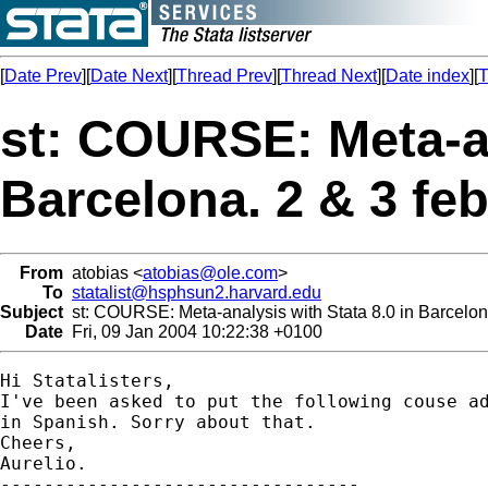
[
Date Prev
][
Date Next
][
Thread Prev
][
Thread Next
][
Date index
][
T
st: COURSE: Meta-an
Barcelona. 2 & 3 fe
From
atobias <
atobias@ole.com
>
To
statalist@hsphsun2.harvard.edu
Subject
st: COURSE: Meta-analysis with Stata 8.0 in Barcelon
Date
Fri, 09 Jan 2004 10:22:38 +0100
Hi Statalisters,

I've been asked to put the following couse ad
in Spanish. Sorry about that.

Cheers,

Aurelio.

---------------------------------
