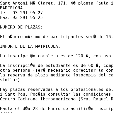
Sant Antoni M� Claret, 171. 4� planta (aula i
BARCELONA

Tel. 93 291 95 27

Fax: 93 291 95 25

NUMERO DE PLAZAS:

El n�mero m�ximo de participantes ser� de 16.
IMPORTE DE LA MATRICULA:

La inscripci�n completa es de 120 �, con uso 
La inscripci�n de estudiante es de 60 �, comp
otra persona (ser� necesario acreditar la con
la reserva de plaza mediante fotocopia del ca
similar).

Hay plazas reservadas a los profesionales del
i Sant Pau. Pod�is consultar las condiciones 
Centro Cochrane Iberoamericano (Sra. Raquel 
Hasta el d�a 28 de Enero se admitir�n inscrip