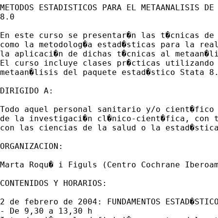
METODOS ESTADISTICOS PARA EL METAANALISIS DE 
8.0

En este curso se presentar�n las t�cnicas de 
como la metodolog�a estad�sticas para la real
la aplicaci�n de dichas t�cnicas al metaan�li
El curso incluye clases pr�cticas utilizando 
metaan�lisis del paquete estad�stico Stata 8.
DIRIGIDO A:

Todo aquel personal sanitario y/o cient�fico 
de la investigaci�n cl�nico-cient�fica, con t
con las ciencias de la salud o la estad�stica
ORGANIZACION:

Marta Roqu� i Figuls (Centro Cochrane Iberoam
CONTENIDOS Y HORARIOS:

2 de febrero de 2004: FUNDAMENTOS ESTAD�STICO
- De 9,30 a 13,30 h
