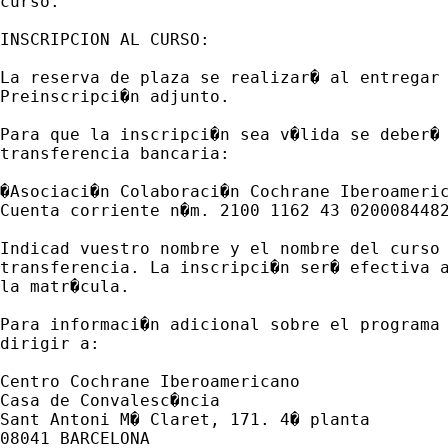
curso.

INSCRIPCION AL CURSO:

La reserva de plaza se realizar� al entregar 
Preinscripci�n adjunto.

Para que la inscripci�n sea v�lida se deber� 
transferencia bancaria:

�Asociaci�n Colaboraci�n Cochrane Iberoameric
Cuenta corriente n�m. 2100 1162 43 0200084482
Indicad vuestro nombre y el nombre del curso 
transferencia. La inscripci�n ser� efectiva a
la matr�cula.

Para informaci�n adicional sobre el programa 
dirigir a:

Centro Cochrane Iberoamericano

Casa de Convalesc�ncia

Sant Antoni M� Claret, 171. 4� planta

08041 BARCELONA
