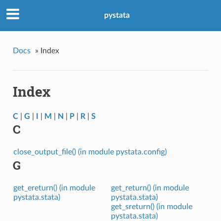
pystata
Docs
»
Index
Index
C
|
G
|
I
|
M
|
N
|
P
|
R
|
S
C
close_output_file() (in module pystata.config)
G
get_ereturn() (in module
get_return() (in module
pystata.stata)
pystata.stata)
get_sreturn() (in module
pystata.stata)